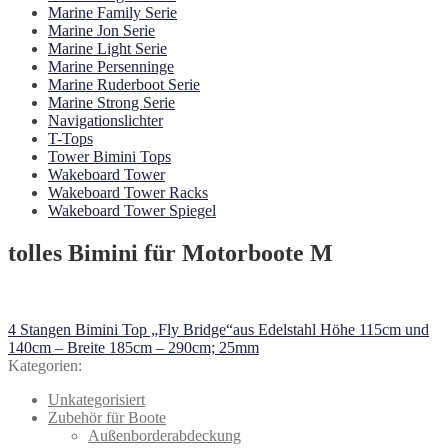
Marine Family Serie
Marine Jon Serie
Marine Light Serie
Marine Persenninge
Marine Ruderboot Serie
Marine Strong Serie
Navigationslichter
T-Tops
Tower Bimini Tops
Wakeboard Tower
Wakeboard Tower Racks
Wakeboard Tower Spiegel
tolles Bimini für Motorboote M
Beitragsnavigation
Vorheriger
4 Stangen Bimini Top „Fly Bridge“aus Edelstahl Höhe 115cm und
Beitrag:
140cm – Breite 185cm – 290cm; 25mm
Kategorien:
Unkategorisiert
Zubehör für Boote
Außenborderabdeckung