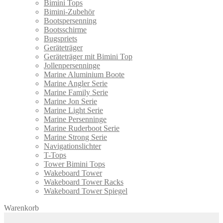
Bimini Tops
Bimini-Zubehör
Bootspersenning
Bootsschirme
Bugspriets
Geräteträger
Geräteträger mit Bimini Top
Jollenpersenninge
Marine Aluminium Boote
Marine Angler Serie
Marine Family Serie
Marine Jon Serie
Marine Light Serie
Marine Persenninge
Marine Ruderboot Serie
Marine Strong Serie
Navigationslichter
T-Tops
Tower Bimini Tops
Wakeboard Tower
Wakeboard Tower Racks
Wakeboard Tower Spiegel
Warenkorb