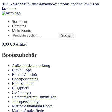
0741 - 942 998 21
info@marine-center-maier.de
follow us on
facebook
Sortiment
Beratung
Mein Konto
Suchen
Suchen
nach:
0,00
€
0 Artikel
Bootszubehör
Außenborderabdeckung
Bimini Tops
Bimini-Zubehör
Bootspersenning
Bootsschirme
Bugspriets
Geräteträger
Geräteträger mit Bimini Top
Jollenpersenninge
Marine Aluminium Boote
Marine Angler Serie