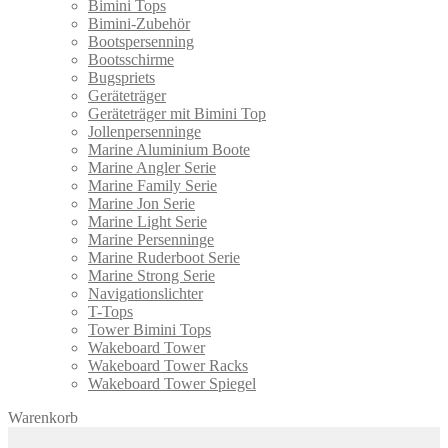
Bimini Tops
Bimini-Zubehör
Bootspersenning
Bootsschirme
Bugspriets
Geräteträger
Geräteträger mit Bimini Top
Jollenpersenninge
Marine Aluminium Boote
Marine Angler Serie
Marine Family Serie
Marine Jon Serie
Marine Light Serie
Marine Persenninge
Marine Ruderboot Serie
Marine Strong Serie
Navigationslichter
T-Tops
Tower Bimini Tops
Wakeboard Tower
Wakeboard Tower Racks
Wakeboard Tower Spiegel
Warenkorb