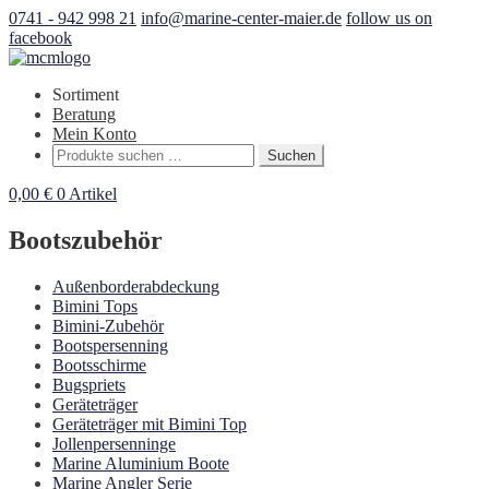
0741 - 942 998 21
info@marine-center-maier.de
follow us on
facebook
Sortiment
Beratung
Mein Konto
Suchen
Suchen
nach:
0,00
€
0 Artikel
Bootszubehör
Außenborderabdeckung
Bimini Tops
Bimini-Zubehör
Bootspersenning
Bootsschirme
Bugspriets
Geräteträger
Geräteträger mit Bimini Top
Jollenpersenninge
Marine Aluminium Boote
Marine Angler Serie