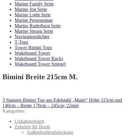
Marine Family Serie
Marine Jon Serie
Marine Light Serie
Marine Persenninge
Marine Ruderboot Serie
Marine Strong Serie
Navigationslichter
T-Tops
Tower Bimini Tops
Wakeboard Tower
Wakeboard Tower Racks
Wakeboard Tower Spiegel
Bimini Breite 215cm M.
Beitragsnavigation
Vorheriger
3 Stangen Bimini Top aus Edelstahl „Maier“ Höhe 115cm und
Beitrag:
140cm – Breite 170cm – 245cm; 22mm
Kategorien:
Unkategorisiert
Zubehör für Boote
Außenborderabdeckung