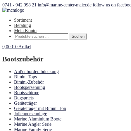
0741 - 942 998 21
info@marine-center-maier.de
follow us on facebo
Sortiment
Beratung
Mein Konto
Suchen
Suchen
nach:
0,00
€
0 Artikel
Bootszubehör
Außenborderabdeckung
Bimini Tops
Bimini-Zubehör
Bootspersenning
Bootsschirme
Bugspriets
Geräteträger
Geräteträger mit Bimini Top
Jollenpersenninge
Marine Aluminium Boote
Marine Angler Serie
Marine Family Serie