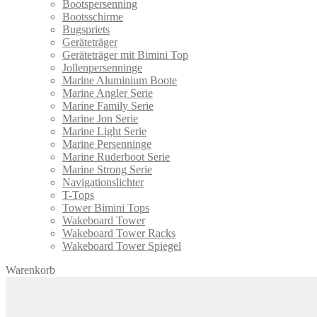
Bootspersenning
Bootsschirme
Bugspriets
Geräteträger
Geräteträger mit Bimini Top
Jollenpersenninge
Marine Aluminium Boote
Marine Angler Serie
Marine Family Serie
Marine Jon Serie
Marine Light Serie
Marine Persenninge
Marine Ruderboot Serie
Marine Strong Serie
Navigationslichter
T-Tops
Tower Bimini Tops
Wakeboard Tower
Wakeboard Tower Racks
Wakeboard Tower Spiegel
Warenkorb