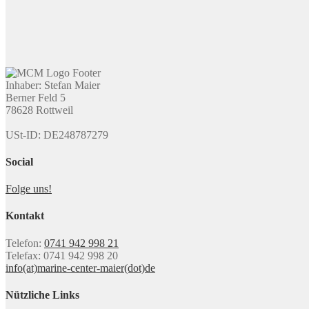
Inhaber: Stefan Maier
Berner Feld 5
78628 Rottweil
USt-ID: DE248787279
Social
Folge uns!
Kontakt
Telefon:
0741 942 998 21
Telefax: 0741 942 998 20
info(at)marine-center-maier(dot)de
Nützliche Links