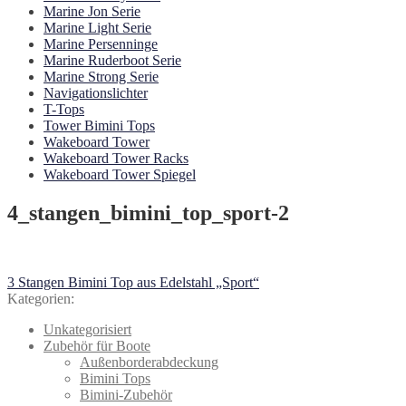
Marine Jon Serie
Marine Light Serie
Marine Persenninge
Marine Ruderboot Serie
Marine Strong Serie
Navigationslichter
T-Tops
Tower Bimini Tops
Wakeboard Tower
Wakeboard Tower Racks
Wakeboard Tower Spiegel
4_stangen_bimini_top_sport-2
Beitragsnavigation
Vorheriger
3 Stangen Bimini Top aus Edelstahl „Sport“
Beitrag:
Kategorien:
Unkategorisiert
Zubehör für Boote
Außenborderabdeckung
Bimini Tops
Bimini-Zubehör