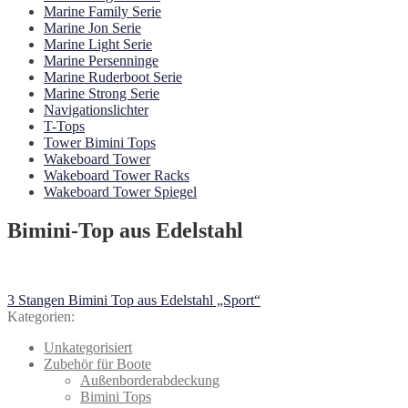
Marine Family Serie
Marine Jon Serie
Marine Light Serie
Marine Persenninge
Marine Ruderboot Serie
Marine Strong Serie
Navigationslichter
T-Tops
Tower Bimini Tops
Wakeboard Tower
Wakeboard Tower Racks
Wakeboard Tower Spiegel
Bimini-Top aus Edelstahl
Beitragsnavigation
Vorheriger
3 Stangen Bimini Top aus Edelstahl „Sport“
Beitrag:
Kategorien:
Unkategorisiert
Zubehör für Boote
Außenborderabdeckung
Bimini Tops