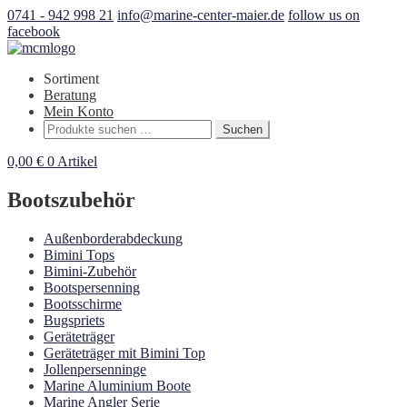
0741 - 942 998 21
info@marine-center-maier.de
follow us on
facebook
Sortiment
Beratung
Mein Konto
Suchen
Suchen
nach:
0,00
€
0 Artikel
Bootszubehör
Außenborderabdeckung
Bimini Tops
Bimini-Zubehör
Bootspersenning
Bootsschirme
Bugspriets
Geräteträger
Geräteträger mit Bimini Top
Jollenpersenninge
Marine Aluminium Boote
Marine Angler Serie