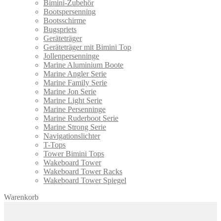
Bimini-Zubehör
Bootspersenning
Bootsschirme
Bugspriets
Geräteträger
Geräteträger mit Bimini Top
Jollenpersenninge
Marine Aluminium Boote
Marine Angler Serie
Marine Family Serie
Marine Jon Serie
Marine Light Serie
Marine Persenninge
Marine Ruderboot Serie
Marine Strong Serie
Navigationslichter
T-Tops
Tower Bimini Tops
Wakeboard Tower
Wakeboard Tower Racks
Wakeboard Tower Spiegel
Warenkorb