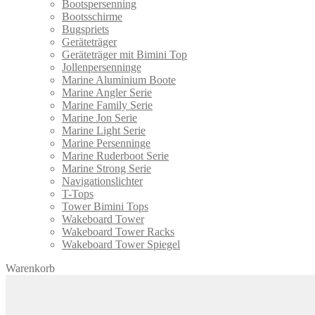
Bootspersenning
Bootsschirme
Bugspriets
Geräteträger
Geräteträger mit Bimini Top
Jollenpersenninge
Marine Aluminium Boote
Marine Angler Serie
Marine Family Serie
Marine Jon Serie
Marine Light Serie
Marine Persenninge
Marine Ruderboot Serie
Marine Strong Serie
Navigationslichter
T-Tops
Tower Bimini Tops
Wakeboard Tower
Wakeboard Tower Racks
Wakeboard Tower Spiegel
Warenkorb