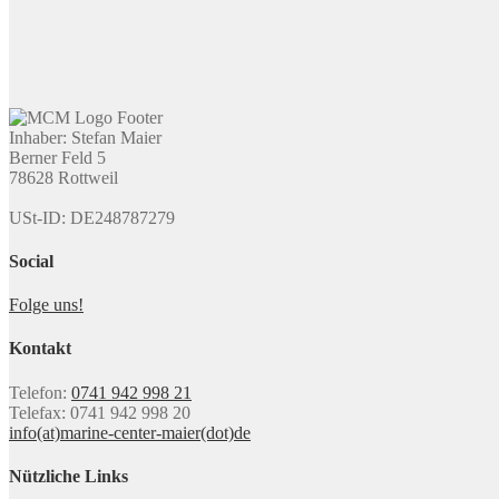
Inhaber: Stefan Maier
Berner Feld 5
78628 Rottweil
USt-ID: DE248787279
Social
Folge uns!
Kontakt
Telefon:
0741 942 998 21
Telefax: 0741 942 998 20
info(at)marine-center-maier(dot)de
Nützliche Links