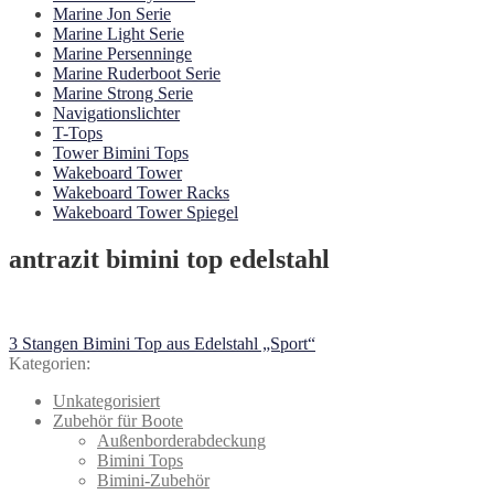
Marine Jon Serie
Marine Light Serie
Marine Persenninge
Marine Ruderboot Serie
Marine Strong Serie
Navigationslichter
T-Tops
Tower Bimini Tops
Wakeboard Tower
Wakeboard Tower Racks
Wakeboard Tower Spiegel
antrazit bimini top edelstahl
Beitragsnavigation
Vorheriger
3 Stangen Bimini Top aus Edelstahl „Sport“
Beitrag:
Kategorien:
Unkategorisiert
Zubehör für Boote
Außenborderabdeckung
Bimini Tops
Bimini-Zubehör