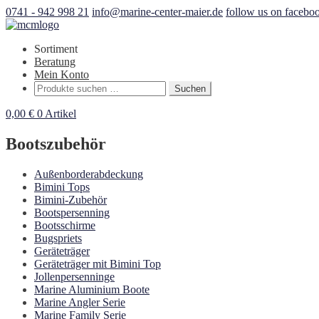
0741 - 942 998 21
info@marine-center-maier.de
follow us on facebo
Sortiment
Beratung
Mein Konto
Suchen
Suchen
nach:
0,00
€
0 Artikel
Bootszubehör
Außenborderabdeckung
Bimini Tops
Bimini-Zubehör
Bootspersenning
Bootsschirme
Bugspriets
Geräteträger
Geräteträger mit Bimini Top
Jollenpersenninge
Marine Aluminium Boote
Marine Angler Serie
Marine Family Serie