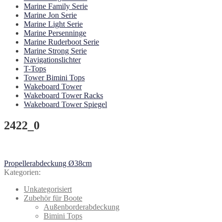
Marine Family Serie
Marine Jon Serie
Marine Light Serie
Marine Persenninge
Marine Ruderboot Serie
Marine Strong Serie
Navigationslichter
T-Tops
Tower Bimini Tops
Wakeboard Tower
Wakeboard Tower Racks
Wakeboard Tower Spiegel
2422_0
Beitragsnavigation
Vorheriger
Propellerabdeckung Ø38cm
Beitrag:
Kategorien:
Unkategorisiert
Zubehör für Boote
Außenborderabdeckung
Bimini Tops