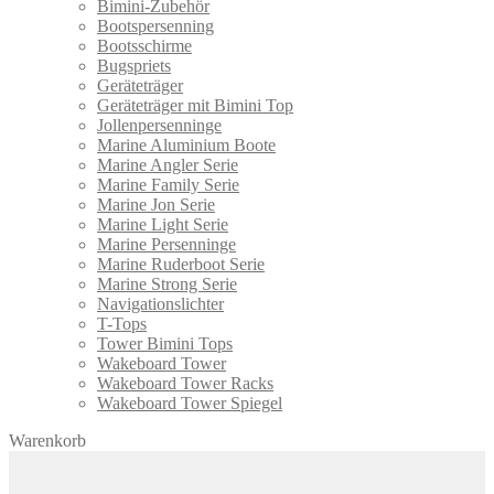
Bimini-Zubehör
Bootspersenning
Bootsschirme
Bugspriets
Geräteträger
Geräteträger mit Bimini Top
Jollenpersenninge
Marine Aluminium Boote
Marine Angler Serie
Marine Family Serie
Marine Jon Serie
Marine Light Serie
Marine Persenninge
Marine Ruderboot Serie
Marine Strong Serie
Navigationslichter
T-Tops
Tower Bimini Tops
Wakeboard Tower
Wakeboard Tower Racks
Wakeboard Tower Spiegel
Warenkorb