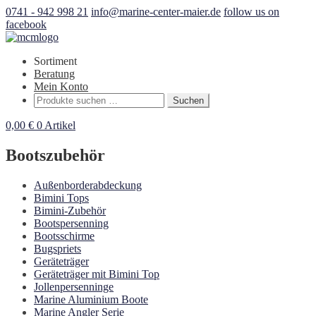
0741 - 942 998 21
info@marine-center-maier.de
follow us on
facebook
Sortiment
Beratung
Mein Konto
Suchen
Suchen
nach:
0,00
€
0 Artikel
Bootszubehör
Außenborderabdeckung
Bimini Tops
Bimini-Zubehör
Bootspersenning
Bootsschirme
Bugspriets
Geräteträger
Geräteträger mit Bimini Top
Jollenpersenninge
Marine Aluminium Boote
Marine Angler Serie