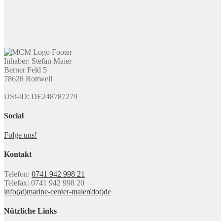
Inhaber: Stefan Maier
Berner Feld 5
78628 Rottweil
USt-ID: DE248787279
Social
Folge uns!
Kontakt
Telefon:
0741 942 998 21
Telefax: 0741 942 998 20
info(at)marine-center-maier(dot)de
Nützliche Links