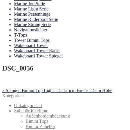
Marine Jon Serie
Marine Light Serie
Marine Persenninge
Marine Ruderboot Serie
Marine Strong Serie
Navigationslichter
T-Tops
Tower Bimini Tops
Wakeboard Tower
Wakeboard Tower Racks
Wakeboard Tower Spiegel
DSC_0056
Beitragsnavigation
Vorheriger
3 Stangen Bimini Top Light 115-125cm Breite 115cm Höhe
Beitrag:
Kategorien:
Unkategorisiert
Zubehör für Boote
Außenborderabdeckung
Bimini Tops
Bimini-Zubehör