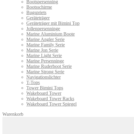
Bootspersenning
Bootsschirme
Bugspriets
Geräteträger
Geräteträger mit Bimini Top
Jollenpersenninge
Marine Aluminium Boote
Marine Angler Serie
Marine Family Serie
Marine Jon Serie
Marine Light Serie
Marine Persenninge
Marine Ruderboot Serie
Marine Strong Serie
Navigationslichter
T-Tops
Tower Bimini Tops
Wakeboard Tower
Wakeboard Tower Racks
Wakeboard Tower Spiegel
Warenkorb