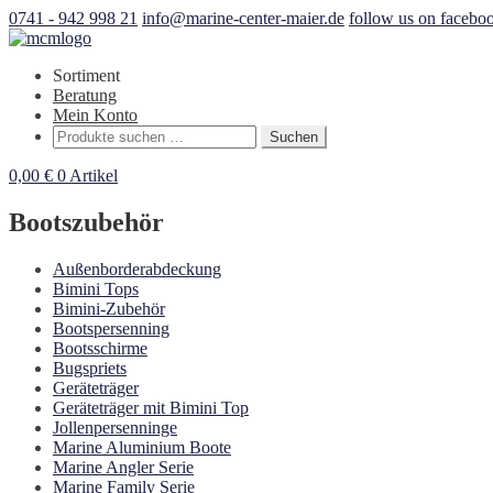
0741 - 942 998 21
info@marine-center-maier.de
follow us on facebo
Sortiment
Beratung
Mein Konto
Suchen
Suchen
nach:
0,00
€
0 Artikel
Bootszubehör
Außenborderabdeckung
Bimini Tops
Bimini-Zubehör
Bootspersenning
Bootsschirme
Bugspriets
Geräteträger
Geräteträger mit Bimini Top
Jollenpersenninge
Marine Aluminium Boote
Marine Angler Serie
Marine Family Serie