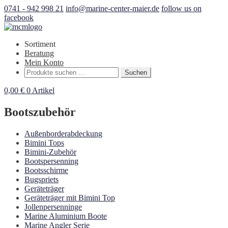
0741 - 942 998 21
info@marine-center-maier.de
follow us on
facebook
Sortiment
Beratung
Mein Konto
Suchen
Suchen
nach:
0,00
€
0 Artikel
Bootszubehör
Außenborderabdeckung
Bimini Tops
Bimini-Zubehör
Bootspersenning
Bootsschirme
Bugspriets
Geräteträger
Geräteträger mit Bimini Top
Jollenpersenninge
Marine Aluminium Boote
Marine Angler Serie