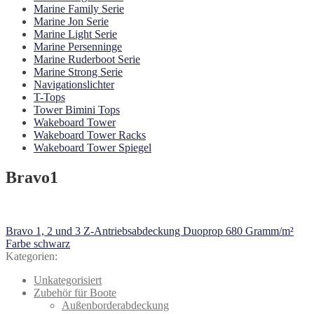
Marine Family Serie
Marine Jon Serie
Marine Light Serie
Marine Persenninge
Marine Ruderboot Serie
Marine Strong Serie
Navigationslichter
T-Tops
Tower Bimini Tops
Wakeboard Tower
Wakeboard Tower Racks
Wakeboard Tower Spiegel
Bravo1
Beitragsnavigation
Vorheriger
Bravo 1, 2 und 3 Z-Antriebsabdeckung Duoprop 680 Gramm/m²
Beitrag:
Farbe schwarz
Kategorien:
Unkategorisiert
Zubehör für Boote
Außenborderabdeckung