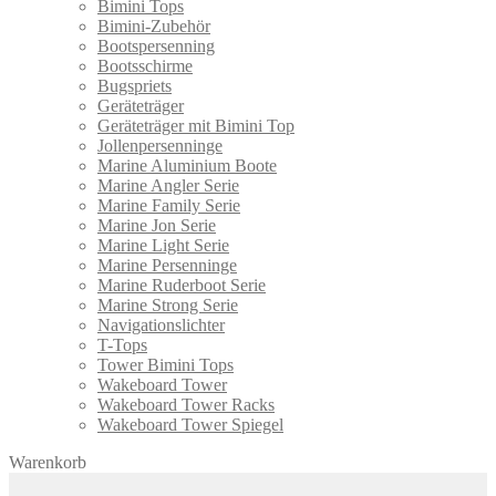
Bimini Tops
Bimini-Zubehör
Bootspersenning
Bootsschirme
Bugspriets
Geräteträger
Geräteträger mit Bimini Top
Jollenpersenninge
Marine Aluminium Boote
Marine Angler Serie
Marine Family Serie
Marine Jon Serie
Marine Light Serie
Marine Persenninge
Marine Ruderboot Serie
Marine Strong Serie
Navigationslichter
T-Tops
Tower Bimini Tops
Wakeboard Tower
Wakeboard Tower Racks
Wakeboard Tower Spiegel
Warenkorb