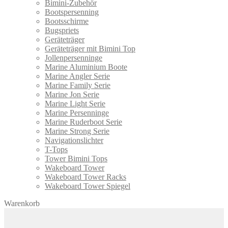
Bimini-Zubehör
Bootspersenning
Bootsschirme
Bugspriets
Geräteträger
Geräteträger mit Bimini Top
Jollenpersenninge
Marine Aluminium Boote
Marine Angler Serie
Marine Family Serie
Marine Jon Serie
Marine Light Serie
Marine Persenninge
Marine Ruderboot Serie
Marine Strong Serie
Navigationslichter
T-Tops
Tower Bimini Tops
Wakeboard Tower
Wakeboard Tower Racks
Wakeboard Tower Spiegel
Warenkorb