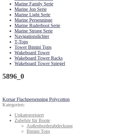
Marine Family Serie
Marine Jon Serie
Marine Light Serie
Marine Persenninge
Marine Ruderboot Serie
Marine Strong Serie
Navigationslichter
T-Tops
Tower Bimini Tops
Wakeboard Tower
Wakeboard Tower Racks
Wakeboard Tower Spiegel
5896_0
Beitragsnavigation
Vorheriger
Korsar Flachpersenning Polycotton
Beitrag:
Kategorien:
Unkategorisiert
Zubehör für Boote
Außenborderabdeckung
Bimini Tops