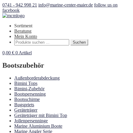
0741 - 942 998 21
info@marine-center-maier.de
follow us on
facebook
Sortiment
Beratung
Mein Konto
Suchen
Suchen
nach:
0,00
€
0 Artikel
Bootszubehör
Außenborderabdeckung
Bimini Tops
Bimini-Zubehör
Bootspersenning
Bootsschirme
Bugspriets
Geräteträger
Geräteträger mit Bimini Top
Jollenpersenninge
Marine Aluminium Boote
Marine Angler Serie