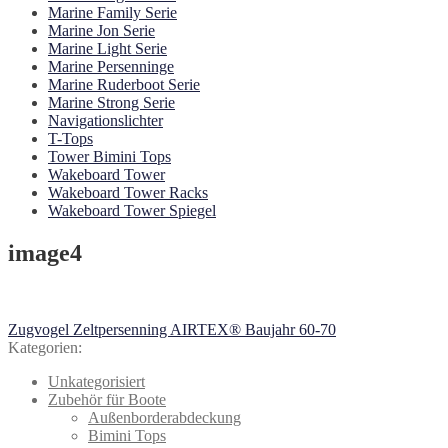
Marine Family Serie
Marine Jon Serie
Marine Light Serie
Marine Persenninge
Marine Ruderboot Serie
Marine Strong Serie
Navigationslichter
T-Tops
Tower Bimini Tops
Wakeboard Tower
Wakeboard Tower Racks
Wakeboard Tower Spiegel
image4
Beitragsnavigation
Vorheriger
Zugvogel Zeltpersenning AIRTEX® Baujahr 60-70
Beitrag:
Kategorien:
Unkategorisiert
Zubehör für Boote
Außenborderabdeckung
Bimini Tops