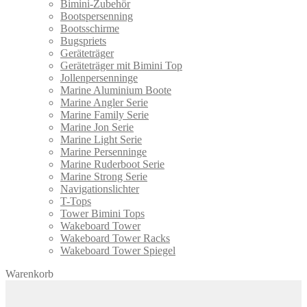
Bimini-Zubehör
Bootspersenning
Bootsschirme
Bugspriets
Geräteträger
Geräteträger mit Bimini Top
Jollenpersenninge
Marine Aluminium Boote
Marine Angler Serie
Marine Family Serie
Marine Jon Serie
Marine Light Serie
Marine Persenninge
Marine Ruderboot Serie
Marine Strong Serie
Navigationslichter
T-Tops
Tower Bimini Tops
Wakeboard Tower
Wakeboard Tower Racks
Wakeboard Tower Spiegel
Warenkorb