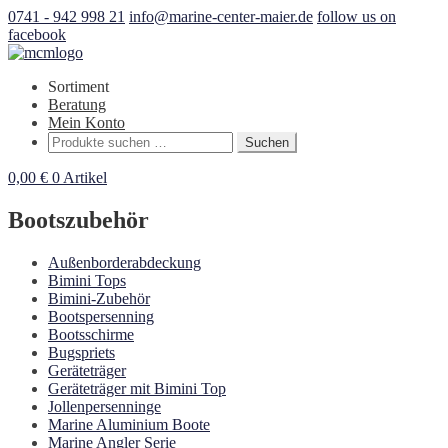
0741 - 942 998 21
info@marine-center-maier.de
follow us on
facebook
Sortiment
Beratung
Mein Konto
Suchen
Suchen
nach:
0,00
€
0 Artikel
Bootszubehör
Außenborderabdeckung
Bimini Tops
Bimini-Zubehör
Bootspersenning
Bootsschirme
Bugspriets
Geräteträger
Geräteträger mit Bimini Top
Jollenpersenninge
Marine Aluminium Boote
Marine Angler Serie