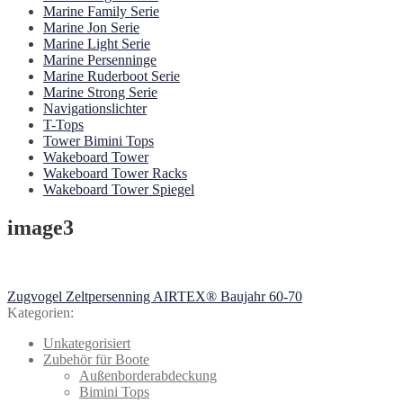
Marine Family Serie
Marine Jon Serie
Marine Light Serie
Marine Persenninge
Marine Ruderboot Serie
Marine Strong Serie
Navigationslichter
T-Tops
Tower Bimini Tops
Wakeboard Tower
Wakeboard Tower Racks
Wakeboard Tower Spiegel
image3
Beitragsnavigation
Vorheriger
Zugvogel Zeltpersenning AIRTEX® Baujahr 60-70
Beitrag:
Kategorien:
Unkategorisiert
Zubehör für Boote
Außenborderabdeckung
Bimini Tops