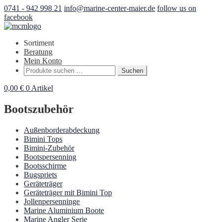
0741 - 942 998 21
info@marine-center-maier.de
follow us on
facebook
Sortiment
Beratung
Mein Konto
Suchen
Suchen
nach:
0,00
€
0 Artikel
Bootszubehör
Außenborderabdeckung
Bimini Tops
Bimini-Zubehör
Bootspersenning
Bootsschirme
Bugspriets
Geräteträger
Geräteträger mit Bimini Top
Jollenpersenninge
Marine Aluminium Boote
Marine Angler Serie