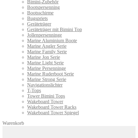
Bimini-Zubehör
Bootspersenning
Bootsschirme
Bugspriets
Geräteträger
Geräteträger mit Bimini Top
Jollenpersenninge
Marine Aluminium Boote
Marine Angler Serie
Marine Family Serie
Marine Jon Serie
Marine Light Serie
Marine Persenninge
Marine Ruderboot Serie
Marine Strong Serie
Navigationslichter
T-Tops
Tower Bimini Tops
Wakeboard Tower
Wakeboard Tower Racks
Wakeboard Tower Spiegel
Warenkorb